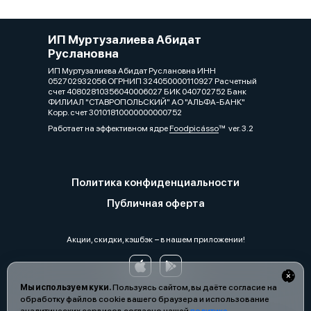
ИП Муртузалиева Абидат
Руслановна
ИП Муртузалиева Абидат Руслановна ИНН
052702932056 ОГРНИП 324050000110927 Расчетный
счет 40802810356040006027 БИК 040702752 Банк
ФИЛИАЛ "СТАВРОПОЛЬСКИЙ" АО "АЛЬФА-БАНК"
Корр. счет 30101810000000000752
Работает на эффективном ядре
Foodpicásso
ver. 3.2
Политика конфиденциальности
Публичная оферта
Акции, скидки, кэшбэк − в нашем приложении!
Мы используем куки.
Пользуясь сайтом, вы даёте согласие на
обработку файлов cookie вашего браузера и использование