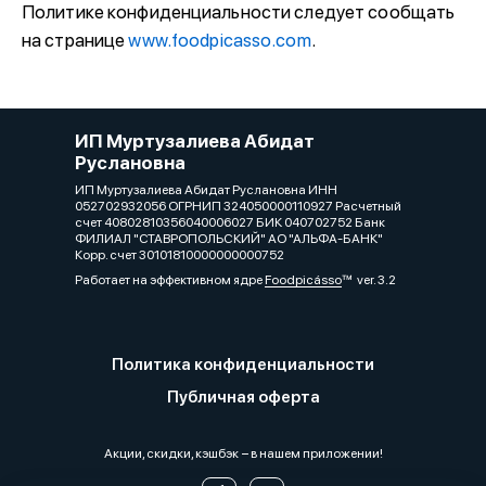
Политике конфиденциальности следует сообщать
на странице
www.foodpicasso.com
.
ИП Муртузалиева Абидат
Руслановна
ИП Муртузалиева Абидат Руслановна ИНН
052702932056 ОГРНИП 324050000110927 Расчетный
счет 40802810356040006027 БИК 040702752 Банк
ФИЛИАЛ "СТАВРОПОЛЬСКИЙ" АО "АЛЬФА-БАНК"
Корр. счет 30101810000000000752
Работает на эффективном ядре
Foodpicásso
ver. 3.2
Политика конфиденциальности
Публичная оферта
Акции, скидки, кэшбэк − в нашем приложении!