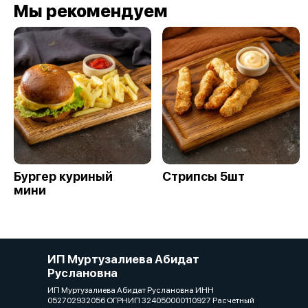
Мы рекомендуем
Бургер куриный
Стрипсы 5шт
мини
ИП Муртузалиева Абидат
Руслановна
ИП Муртузалиева Абидат Руслановна ИНН
052702932056 ОГРНИП 324050000110927 Расчетный