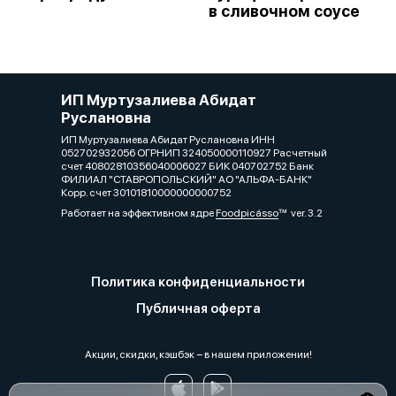
в сливочном соусе
ИП Муртузалиева Абидат
Руслановна
ИП Муртузалиева Абидат Руслановна ИНН
052702932056 ОГРНИП 324050000110927 Расчетный
счет 40802810356040006027 БИК 040702752 Банк
ФИЛИАЛ "СТАВРОПОЛЬСКИЙ" АО "АЛЬФА-БАНК"
Корр. счет 30101810000000000752
Работает на эффективном ядре
Foodpicásso
ver. 3.2
Политика конфиденциальности
Публичная оферта
Акции, скидки, кэшбэк − в нашем приложении!