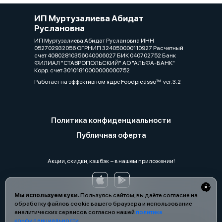
ИП Муртузалиева Абидат
Руслановна
ИП Муртузалиева Абидат Руслановна ИНН
052702932056 ОГРНИП 324050000110927 Расчетный
счет 40802810356040006027 БИК 040702752 Банк
ФИЛИАЛ "СТАВРОПОЛЬСКИЙ" АО "АЛЬФА-БАНК"
Корр. счет 30101810000000000752
Работает на эффективном ядре
Foodpicásso
ver. 3.2
Политика конфиденциальности
Публичная оферта
Акции, скидки, кэшбэк − в нашем приложении!
Мы используем куки.
Пользуясь сайтом, вы даёте согласие на
обработку файлов cookie вашего браузера и использование
аналитических сервисов согласно нашей
политике
конфиденциальности
.